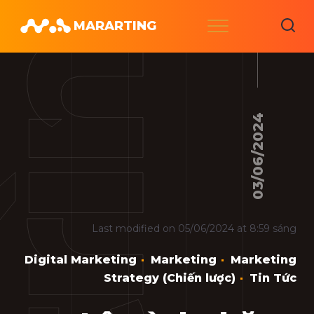
Skip
Menu
MARARTING
to
content
03/06/2024
Last modified on 05/06/2024 at 8:59 sáng
Digital Marketing
Marketing
Marketing
Strategy (Chiến lược)
Tin Tức