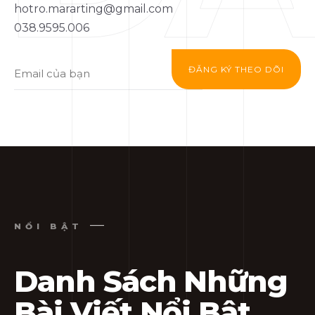
hotro.mararting@gmail.com
038.9595.006
ĐĂNG KÝ THEO DÕI
NỔI BẬT
Danh Sách Những
Bài Viết Nổi Bật
.