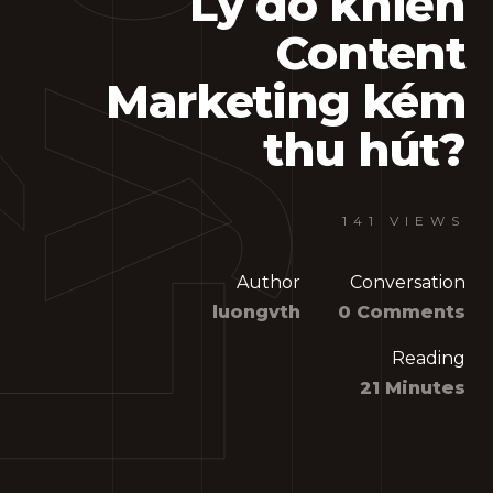
Lý do khiến
Content
Marketing kém
thu hút?
141 VIEWS
Author
Conversation
luongvth
0 Comments
Reading
21 Minutes