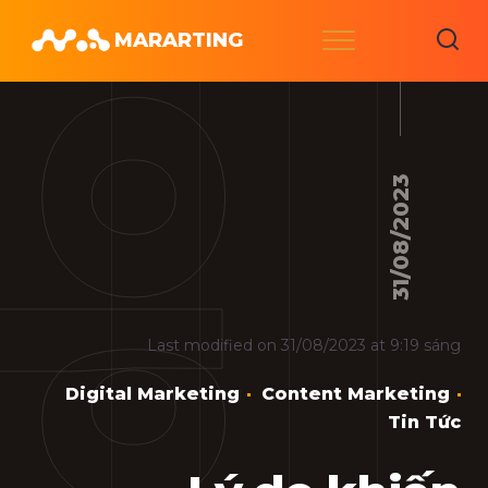
Skip
Menu
MARARTING
to
content
31/08/2023
Last modified on 31/08/2023 at 9:19 sáng
Digital Marketing
Content Marketing
Tin Tức