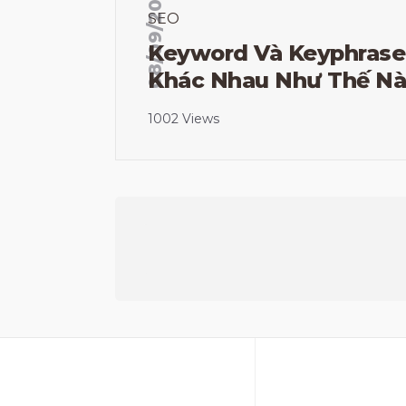
08/09/2020
SEO
Keyword Và Keyphrase
Khác Nhau Như Thế N
1002 Views
Phân
trang
bài