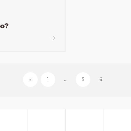
ào?
«
1
…
5
6