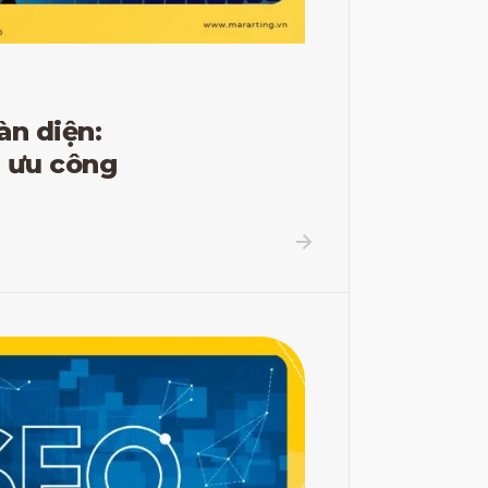
àn diện:
 ưu công