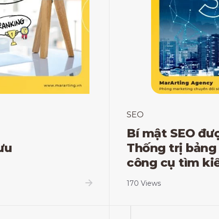
SEO
Bí mật SEO được
ưu
Thống trị bảng
công cụ tìm k
170 Views