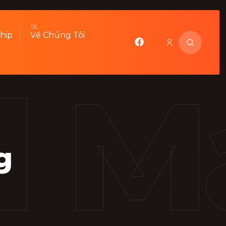
hip
Về Chúng Tôi
l M
g