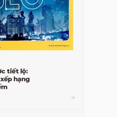
 tiết lộ:
 xếp hạng
iếm